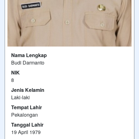
Nama Lengkap
Budi Darmanto
NIK
8
Jenis Kelamin
Laki-laki
Tempat Lahir
Pekalongan
Tanggal Lahir
19 April 1979