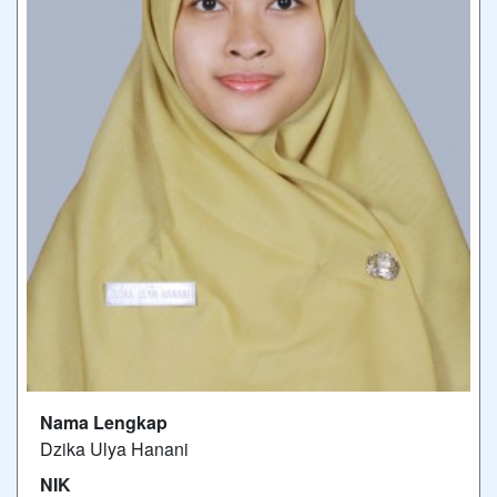
Nama Lengkap
Dzika Ulya Hanani
NIK