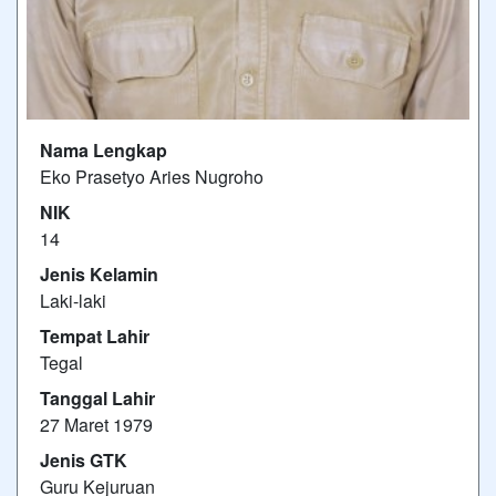
Nama Lengkap
Eko Prasetyo Aries Nugroho
NIK
14
Jenis Kelamin
Laki-laki
Tempat Lahir
Tegal
Tanggal Lahir
27 Maret 1979
Jenis GTK
Guru Kejuruan