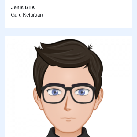
Jenis GTK
Guru Kejuruan