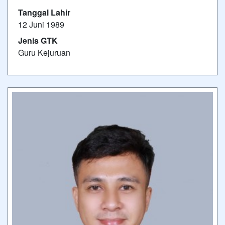
Tanggal Lahir
12 Juni 1989
Jenis GTK
Guru Kejuruan