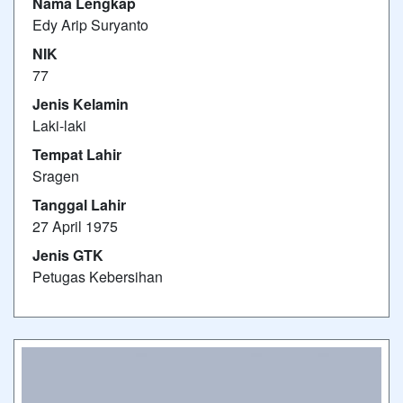
Nama Lengkap
Edy Arip Suryanto
NIK
77
Jenis Kelamin
Laki-laki
Tempat Lahir
Sragen
Tanggal Lahir
27 April 1975
Jenis GTK
Petugas Kebersihan