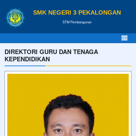
SMK NEGERI 3 PEKALONGAN
STM Pembangunan
DIREKTORI GURU DAN TENAGA
KEPENDIDIKAN