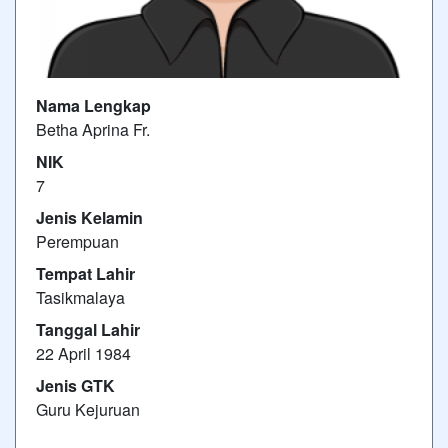
Nama Lengkap
Betha Aprina Fr.
NIK
7
Jenis Kelamin
Perempuan
Tempat Lahir
Tasikmalaya
Tanggal Lahir
22 April 1984
Jenis GTK
Guru Kejuruan