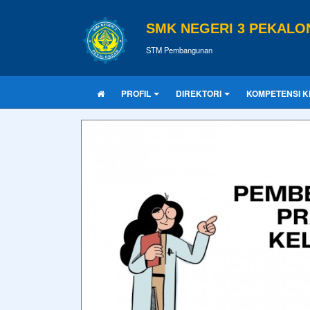
SMK NEGERI 3 PEKAL
STM Pembangunan
PROFIL
DIREKTORI
KOMPETENSI K