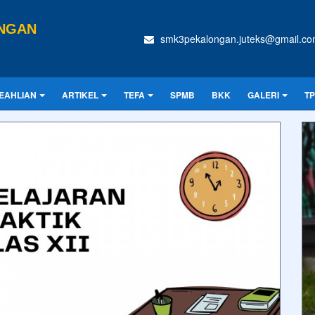
ONGAN
smk3pekalongan.juteks@gmail.c
EAHLIAN
ARTIKEL
TEFA
SPMB
BKK
GALERI
T