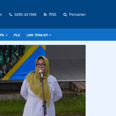
om
0285-421586
RSS
Pencarian
PPK
FILE
LINK TERKAIT