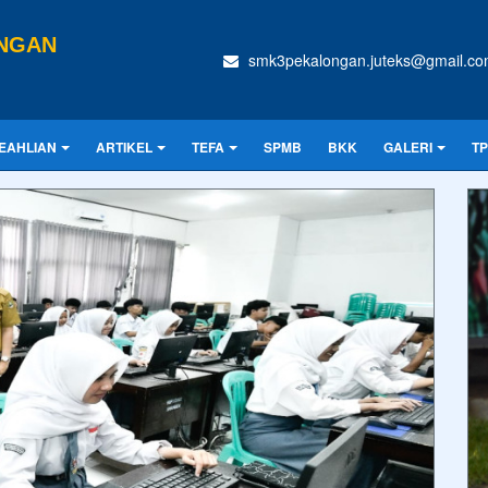
ONGAN
smk3pekalongan.juteks@gmail.c
EAHLIAN
ARTIKEL
TEFA
SPMB
BKK
GALERI
T