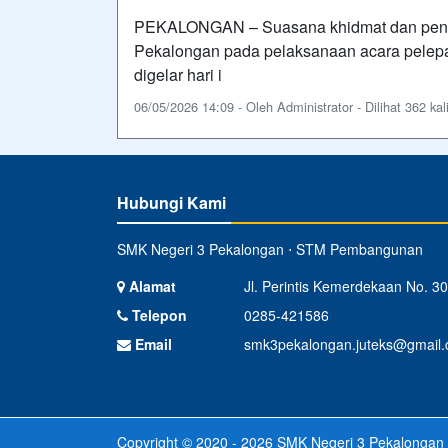
PEKALONGAN – Suasana khidmat dan penuh
Pekalongan pada pelaksanaan acara pelepa
digelar hari i
06/05/2026 14:09 - Oleh Administrator - Dilihat 362 kal
Hubungi Kami
SMK Negeri 3 Pekalongan ⋅ STM Pembangunan
Alamat
Jl. Perintis Kemerdekaan No. 30
Telepon
0285-421586
Email
smk3pekalongan.juteks@gmail
Copyright © 2020 - 2026
SMK Negeri 3 Pekalongan