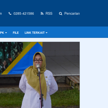
om
0285-421586
RSS
Pencarian
PPK
FILE
LINK TERKAIT