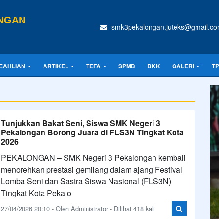
ONGAN
smk3pekalongan.juteks@gmail.c
EAHLIAN
ARTIKEL
TEFA
SPMB
BKK
GALERI
T
Tunjukkan Bakat Seni, Siswa SMK Negeri 3
Pekalongan Borong Juara di FLS3N Tingkat Kota
2026
PEKALONGAN – SMK Negeri 3 Pekalongan kembali
menorehkan prestasi gemilang dalam ajang Festival
Lomba Seni dan Sastra Siswa Nasional (FLS3N)
Tingkat Kota Pekalo
27/04/2026 20:10 - Oleh Administrator - Dilihat 418 kali