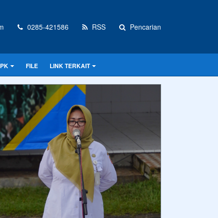
om
0285-421586
RSS
Pencarian
PPK
FILE
LINK TERKAIT