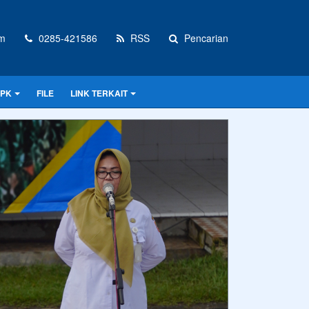
om
0285-421586
RSS
Pencarian
PPK
FILE
LINK TERKAIT