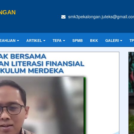
ONGAN
smk3pekalongan.juteks@gmail.c
EAHLIAN
ARTIKEL
TEFA
SPMB
BKK
GALERI
T