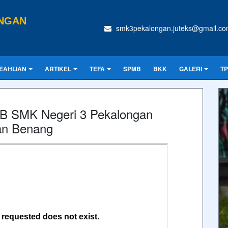
ONGAN
smk3pekalongan.juteks@gmail.c
EAHLIAN
ARTIKEL
TEFA
SPMB
BKK
GALERI
T
DB SMK Negeri 3 Pekalongan
an Benang