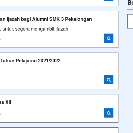
B
an Ijazah bagi Alumni SMK 3 Pekalongan
 untuk segera mengambil ijazah.
li
 Tahun Pelajaran 2021/2022
li
s XII
li