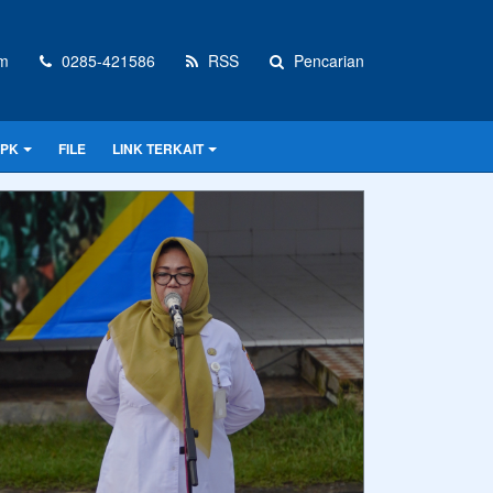
om
0285-421586
RSS
Pencarian
PPK
FILE
LINK TERKAIT