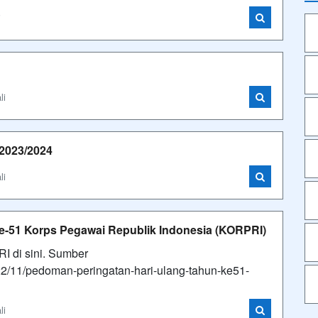
i
li
2023/2024
li
e-51 Korps Pegawai Republik Indonesia (KORPRI)
 di sini. Sumber
22/11/pedoman-peringatan-hari-ulang-tahun-ke51-
li