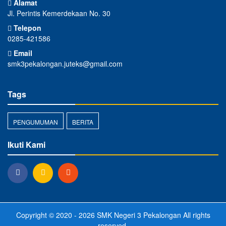
Alamat
Jl. Perintis Kemerdekaan No. 30
Telepon
0285-421586
Email
smk3pekalongan.juteks@gmail.com
Tags
PENGUMUMAN
BERITA
Ikuti Kami
Copyright © 2020 - 2026
SMK Negeri 3 Pekalongan
All rights
reserved.