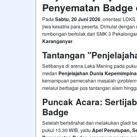
Penyematan Badge 
Pada
Sabtu, 20 Juni 2026
, orientasi LDKS
jiwa kesatria para peserta
. Dimulai dengan 
rombongan bertolak dari SMK 3 Pekalonga
Karanganyar
.
Tantangan "Penjelaja
Setibanya di arena Laka Maning pada puku
medan
Penjelajahan Dunia Kepemimpin
kemampuan pemecahan masalah (
problem
melalui berbagai pos tantangan alam hingg
Puncak Acara: Sertija
Badge
Setelah beristirahat dan melakukan gladi be
pukul 13.30 WIB, yaitu
Apel Penutupan, Se