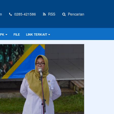
om
0285-421586
RSS
Pencarian
PPK
FILE
LINK TERKAIT