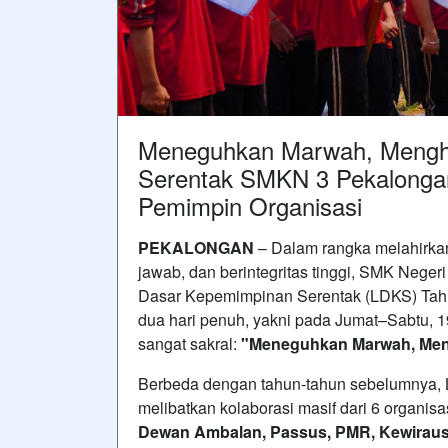
Meneguhkan Marwah, Menghi
Serentak SMKN 3 Pekalonga
Pemimpin Organisasi
PEKALONGAN
– Dalam rangka melahirka
jawab, dan berintegritas tinggi, SMK Nege
Dasar Kepemimpinan Serentak (LDKS) Tahu
dua hari penuh, yakni pada Jumat–Sabtu, 
sangat sakral:
"Meneguhkan Marwah, Meng
Berbeda dengan tahun-tahun sebelumnya, LD
melibatkan kolaborasi masif dari 6 organis
Dewan Ambalan, Passus, PMR, Kewirau