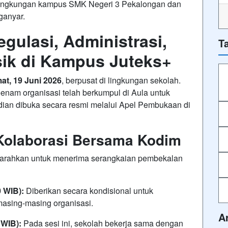
i lingkungan kampus SMK Negeri 3 Pekalongan dan
ganyar
.
gulasi, Administrasi,
T
sik di Kampus Juteks+
at, 19 Juni 2026
, berpusat di lingkungan sekolah
.
eenam organisasi telah berkumpul di Aula untuk
dian dibuka secara resmi melalui Apel Pembukaan di
 Kolaborasi Bersama Kodim
diarahkan untuk menerima serangkaian pembekalan
0 WIB):
Diberikan secara kondisional untuk
masing-masing organisasi
.
A
 WIB):
Pada sesi ini, sekolah bekerja sama dengan