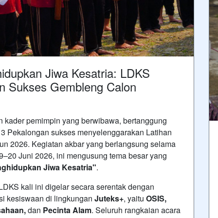
dupkan Jiwa Kesatria: LDKS
n Sukses Gembleng Calon
n kader pemimpin yang berwibawa, bertanggung
ri 3 Pekalongan sukses menyelenggarakan Latihan
n 2026. Kegiatan akbar yang berlangsung selama
19–20 Juni 2026, ini mengusung tema besar yang
hidupkan Jiwa Kesatria"
.
KS kali ini digelar secara serentak dengan
asi kesiswaan di lingkungan
Juteks+
, yaitu
OSIS,
sahaan,
dan
Pecinta Alam
. Seluruh rangkaian acara