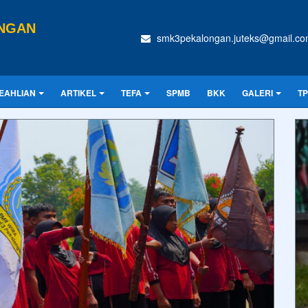
ONGAN
smk3pekalongan.juteks@gmail.c
EAHLIAN
ARTIKEL
TEFA
SPMB
BKK
GALERI
T