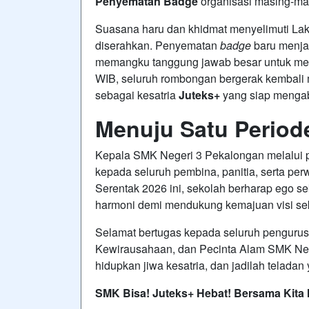
Penyematan Badge
organisasi masing-ma
Suasana haru dan khidmat menyelimuti Lak
diserahkan. Penyematan
badge
baru menjad
memangku tanggung jawab besar untuk me
WIB, seluruh rombongan bergerak kembali
sebagai kesatria
Juteks+
yang siap menga
Menuju Satu Periode
Kepala SMK Negeri 3 Pekalongan melalui p
kepada seluruh pembina, panitia, serta perw
Serentak 2026 ini, sekolah berharap ego sek
harmoni demi mendukung kemajuan visi se
Selamat bertugas kepada seluruh penguru
Kewirausahaan, dan Pecinta Alam SMK Neg
hidupkan jiwa kesatria, dan jadilah telada
SMK Bisa! Juteks+ Hebat! Bersama Kita