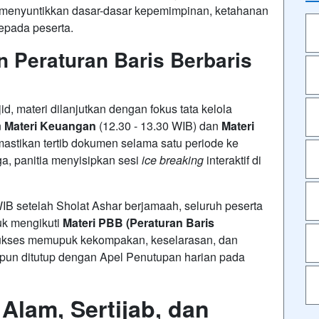
 menyuntikkan dasar-dasar kepemimpinan, ketahanan
epada peserta
.
n Peraturan Baris Berbaris
jid
, materi dilanjutkan dengan fokus tata kelola
n
Materi Keuangan
(12.30 - 13.30 WIB) dan
Materi
astikan tertib dokumen selama satu periode ke
aga, panitia menyisipkan sesi
ice breaking
interaktif di
IB setelah Sholat Ashar berjamaah, seluruh peserta
uk mengikuti
Materi PBB (Peraturan Baris
 sukses memupuk kekompakan, keselarasan, dan
a pun ditutup dengan Apel Penutupan harian pada
Alam, Sertijab, dan