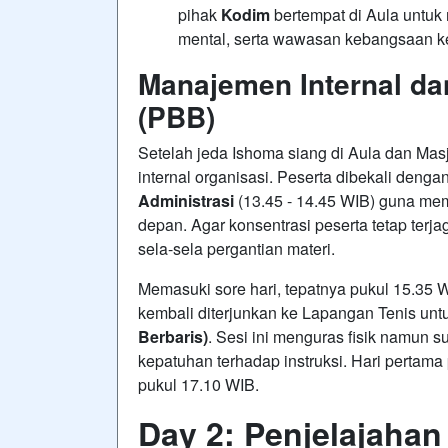
pihak
Kodim
bertempat di Aula untuk
mental, serta wawasan kebangsaan k
Manajemen Internal da
(PBB)
Setelah jeda Ishoma siang di Aula dan Mas
internal organisasi. Peserta dibekali denga
Administrasi
(13.45 - 14.45 WIB) guna mem
depan
. Agar konsentrasi peserta tetap terj
sela-sela pergantian materi
.
Memasuki sore hari, tepatnya pukul 15.35 W
kembali diterjunkan ke Lapangan Tenis unt
Berbaris)
. Sesi ini menguras fisik namun
kepatuhan terhadap instruksi. Hari pertam
pukul 17.10 WIB
.
Day 2: Penjelajahan 