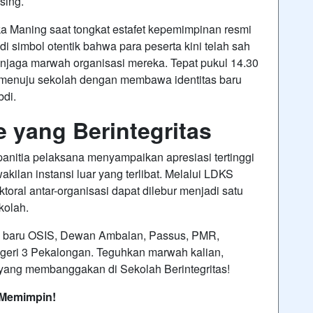
sing
.
a Maning saat tongkat estafet kepemimpinan resmi
i simbol otentik bahwa para peserta kini telah sah
njaga marwah organisasi mereka
. Tepat pukul 14.30
 menuju sekolah dengan membawa identitas baru
bdi
.
 yang Berintegritas
anitia pelaksana menyampaikan apresiasi tertinggi
akilan instansi luar yang terlibat. Melalui LDKS
toral antar-organisasi dapat dilebur menjadi satu
kolah
.
s baru OSIS, Dewan Ambalan, Passus, PMR,
eri 3 Pekalongan. Teguhkan marwah kalian,
n yang membanggakan di Sekolah Berintegritas!
 Memimpin!