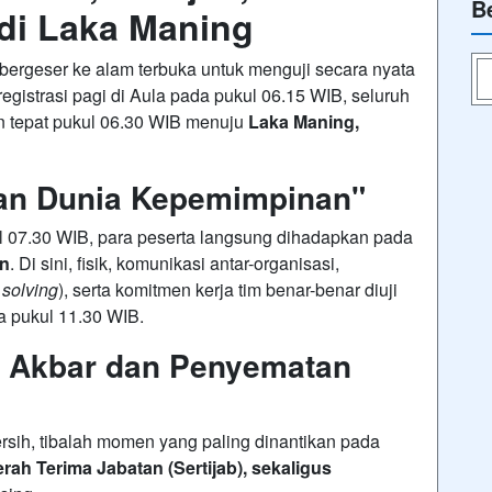
B
di Laka Maning
 bergeser ke alam terbuka untuk menguji secara nyata
registrasi pagi di Aula pada pukul 06.15 WIB, seluruh
n tepat pukul 06.30 WIB menuju
Laka Maning,
han Dunia Kepemimpinan"
l 07.30 WIB, para peserta langsung dihadapkan pada
an
. Di sini, fisik, komunikasi antar-organisasi,
 solving
), serta komitmen kerja tim benar-benar diuji
a pukul 11.30 WIB
.
b Akbar dan Penyematan
rsih
, tibalah momen yang paling dinantikan pada
rah Terima Jabatan (Sertijab), sekaligus